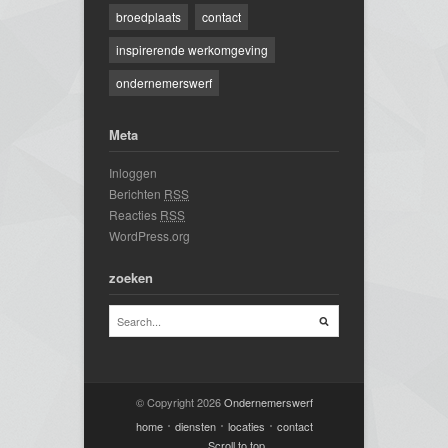
broedplaats
contact
inspirerende werkomgeving
ondernemerswerf
Meta
Inloggen
Berichten
RSS
Reacties
RSS
WordPress.org
zoeken
© Copyright 2026
Ondernemerswerf
home
diensten
locaties
contact
Scroll to top