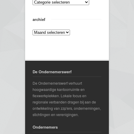
archief
De Ondernemerswerf
De Ondernemerswerf verhuurt
hoogwaardige kantoorruimte en
flexwerkplekken. Lokale focus en
regionale verbanden dragen bij aan de
ontwikkeling van zzp'ers, ondernemingen,
stichtingen en verenigingen.
Ondernemers