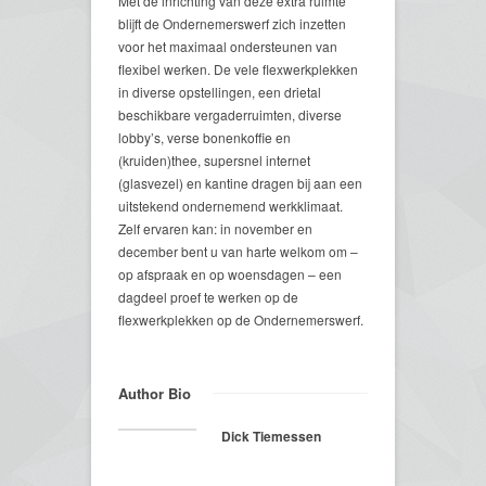
Met de inrichting van deze extra ruimte
blijft de Ondernemerswerf zich inzetten
voor het maximaal ondersteunen van
flexibel werken. De vele flexwerkplekken
in diverse opstellingen, een drietal
beschikbare vergaderruimten, diverse
lobby’s, verse bonenkoffie en
(kruiden)thee, supersnel internet
(glasvezel) en kantine dragen bij aan een
uitstekend ondernemend werkklimaat.
Zelf ervaren kan: in november en
december bent u van harte welkom om –
op afspraak en op woensdagen – een
dagdeel proef te werken op de
flexwerkplekken op de Ondernemerswerf.
Author Bio
Dick Tiemessen