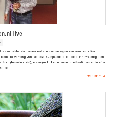
n.nl live
t
l is vanmiddag de nieuwe website van www.gunjezelfeentien.nl live
ficiële flexwerkdag van Rieneke. Gunjezelfeentien biedt innovatieregie en
n klant(tevredenheid), kosten(reductie), externe ontwikkelingen en interne
 met een…
read more →