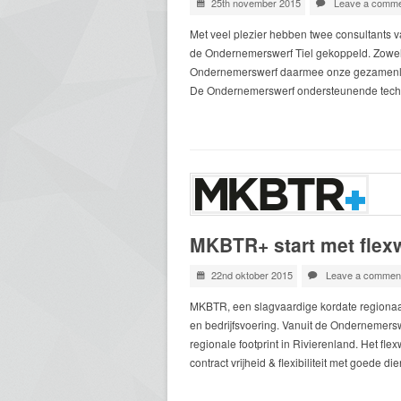
25th november 2015
Leave a comme
Met veel plezier hebben twee consultants 
de Ondernemerswerf Tiel gekoppeld. Zowel 
Ondernemerswerf daarmee onze gezamenlijke
De Ondernemerswerf ondersteunende techn
MKBTR+ start met flex
22nd oktober 2015
Leave a commen
MKBTR, een slagvaardige kordate regionaal
en bedrijfsvoering. Vanuit de Ondernemers
regionale footprint in Rivierenland. Het 
contract vrijheid & flexibiliteit met goede 