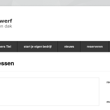
ers Tiel
start je eigen bedrijf
nieuws
reserveren
essen
re
me