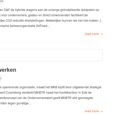
nt
van D&F de hybride wagens aan de onlangs geïnstalleerde laadpalen op
voor ondernemers, gasten en direct omwonenden faciliteert de
 CO2 reductie doelstellingen. Makkelijker kunnen we het niet maken :).
ische beheerorganisatie AllFixed…
read more →
werken
t
 opererende organisatie, maakt het MKB topfit door uitgekiende strategie
werf Culemborg versterkt MKBTR naast het hoofdkantoor in Ede de
flexwerkconcept van de Ondernemerswerf geeft MKBTR alle gevraagde
diensten tegen gunstige…
read more →