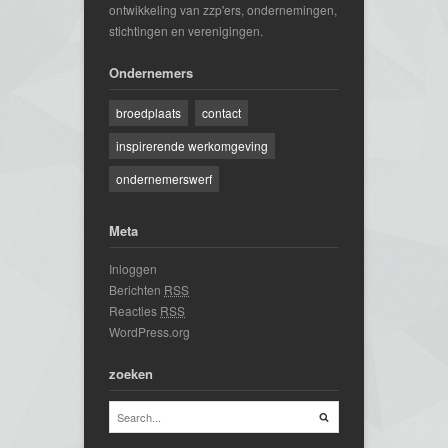
ontwikkeling van zzp'ers, ondernemingen,
stichtingen en verenigingen.
Ondernemers
broedplaats
contact
inspirerende werkomgeving
ondernemerswerf
Meta
Inloggen
Berichten
RSS
Reacties
RSS
WordPress.org
zoeken