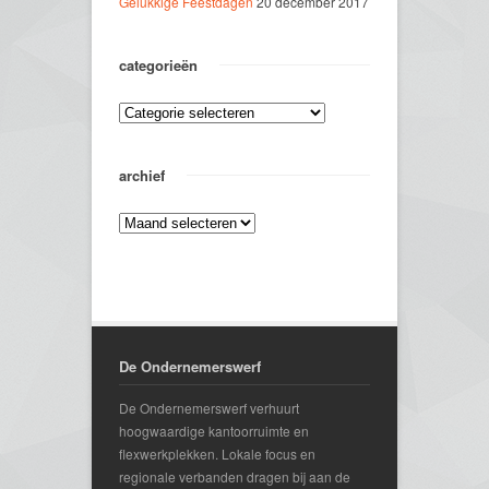
Gelukkige Feestdagen
20 december 2017
categorieën
archief
De Ondernemerswerf
De Ondernemerswerf verhuurt
hoogwaardige kantoorruimte en
flexwerkplekken. Lokale focus en
regionale verbanden dragen bij aan de