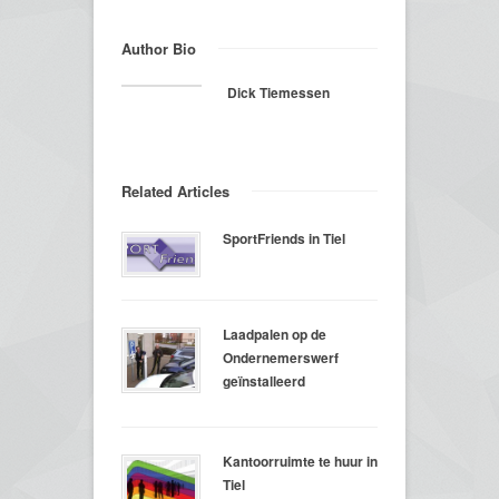
Author Bio
Dick Tiemessen
Related Articles
SportFriends in Tiel
Laadpalen op de
Ondernemerswerf
geïnstalleerd
Kantoorruimte te huur in
Tiel