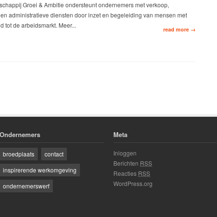
chappij Groei & Ambitie ondersteunt ondernemers met verkoop,
 en administratieve diensten door inzet en begeleiding van mensen met
d tot de arbeidsmarkt. Meer...
read more →
Ondernemers
Meta
Inloggen
broedplaats
contact
Berichten
RSS
inspirerende werkomgeving
Reacties
RSS
WordPress.org
ondernemerswerf