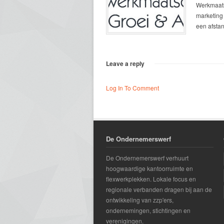
Werkmaats
marketing
een afstan
Leave a reply
Log In To Comment
De Ondernemerswerf
De Ondernemerswerf verhuurt
hoogwaardige kantoorruimte en
flexwerkplekken. Lokale focus en
regionale verbanden dragen bij aan de
ontwikkeling van zzp'ers,
ondernemingen, stichtingen en
verenigingen.