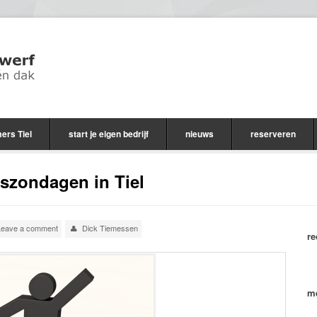
ers Tiel
start je eigen bedrijf
nieuws
reserveren
zondagen in Tiel
Leave a comment
Dick Tiemessen
re
me