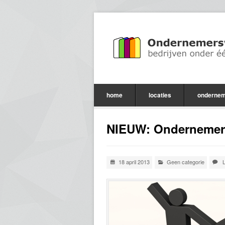
home
locaties
ondernem
NIEUW: Ondernemers
18 april 2013
Geen categorie