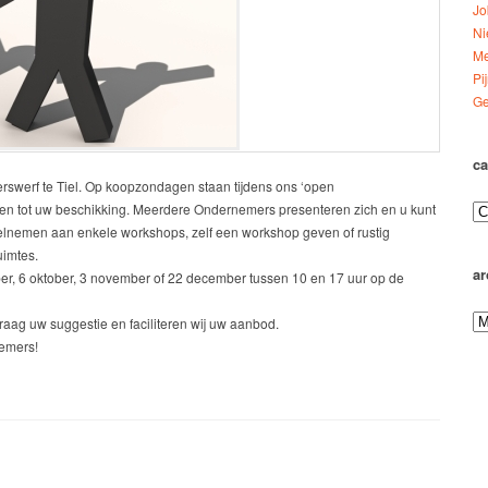
Jo
Ni
Me
Pi
Ge
ca
werf te Tiel. Op koopzondagen staan tijdens ons ‘open
sten tot uw beschikking. Meerdere Ondernemers presenteren zich en u kunt
elnemen aan enkele workshops, zelf een workshop geven of rustig
uimtes.
ar
er, 6 oktober, 3 november of 22 december tussen 10 en 17 uur op de
graag uw suggestie en faciliteren wij uw aanbod.
emers!