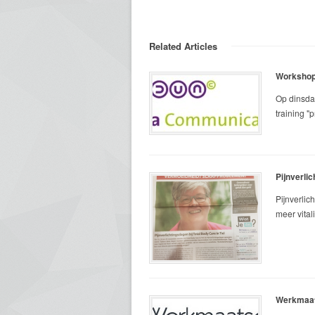
Related Articles
Workshop 
Op dinsda
training "
Pijnverli
Pijnverlic
meer vital
Werkmaats