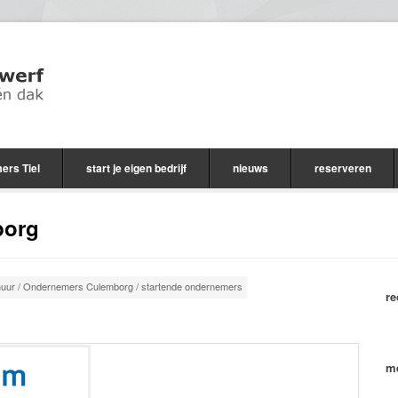
ers Tiel
start je eigen bedrijf
nieuws
reserveren
borg
huur
/
Ondernemers Culemborg
/
startende ondernemers
re
me