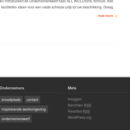
en introduceert de Ondernemerswerf haar ALL INCLUSIVE formule. Alle
!) faciliteiten staan voor een vaste scherpe prijs tot uw beschikking. Graag
.
read more →
Ondernemers
Meta
Inloggen
broedplaats
contact
Berichten
RSS
inspirerende werkomgeving
Reacties
RSS
WordPress.org
ondernemerswerf