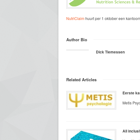
NutriClaim
huurt per 1 oktober een kantoo
Author Bio
Dick Tiemessen
Related Articles
Eerste kan
Metis Psyc
All inclus