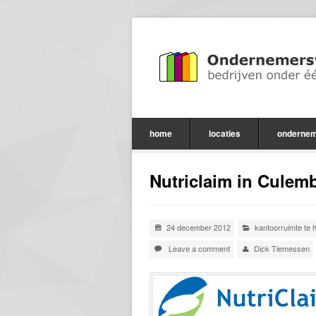
home
locaties
ondernem
Nutriclaim in Culem
24 december 2012
kantoorruimte te 
Leave a comment
Dick Tiemessen