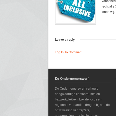
Vanaf hed
(echt alle
tonen wij..
Leave a reply
Log In To Comment
De Ondernemerswerf
De Ondernemerswerf verhuurt
hoogwaardige kantoorruimte en
flexwerkplekken. Lokale focus en
regionale verbanden dragen bij aan de
ontwikkeling van zzp'ers,
ondernemingen, stichtingen en