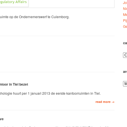
Jo
Ni
Me
rruimte op de Ondernemerswerf te Culemborg.
Pi
Ge
ca
ar
toor in Tiel bezet
hologie huurt per 1 januari 2013 de eerste kantoorruimten in Tiel.
read more →
ive