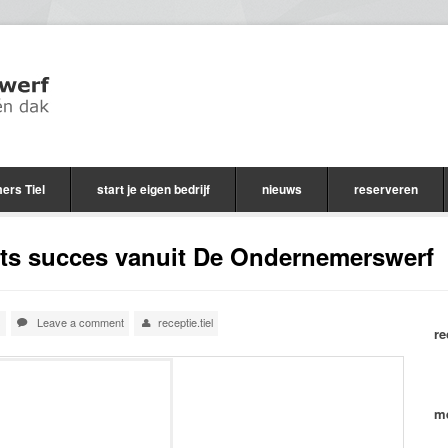
ers Tiel
start je eigen bedrijf
nieuws
reserveren
ts succes vanuit De Ondernemerswerf
s
Leave a comment
receptie.tiel
re
me