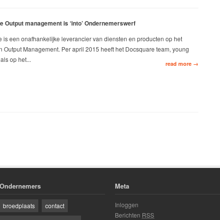
e Output management is ‘into’ Ondernemerswerf
 is een onafhankelijke leverancier van diensten en producten op het
n Output Management. Per april 2015 heeft het Docsquare team, young
als op het...
read more →
Ondernemers
Meta
Inloggen
broedplaats
contact
Berichten
RSS