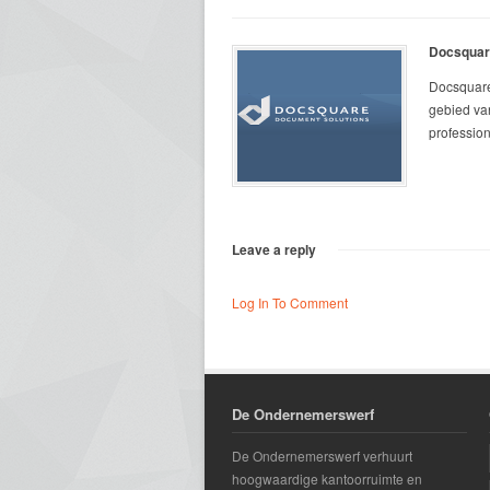
Docsquar
Docsquare
gebied va
profession
Leave a reply
Log In To Comment
De Ondernemerswerf
De Ondernemerswerf verhuurt
hoogwaardige kantoorruimte en