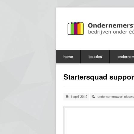
home
locaties
ondernem
Startersquad suppor
1 april 2015
ondernemerswerf nieuw