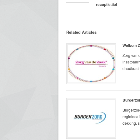
receptie.tiel
Related Articles
Welkom Z
Zorg van d
inzetbaarh
daadkracht
Burgerzor
Burgerzor
regiolocat
dekking, st