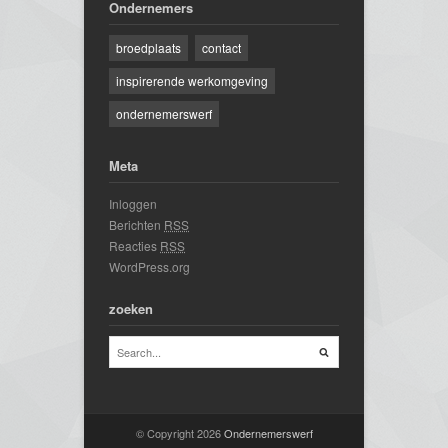
Ondernemers
broedplaats
contact
inspirerende werkomgeving
ondernemerswerf
Meta
Inloggen
Berichten
RSS
Reacties
RSS
WordPress.org
zoeken
© Copyright 2026
Ondernemerswerf